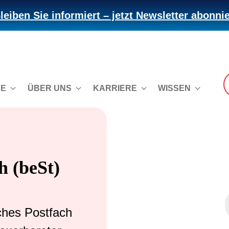
leiben Sie informiert – jetzt Newsletter abonni
CE
ÜBER UNS
KARRIERE
WISSEN
h (beSt)
ches Postfach