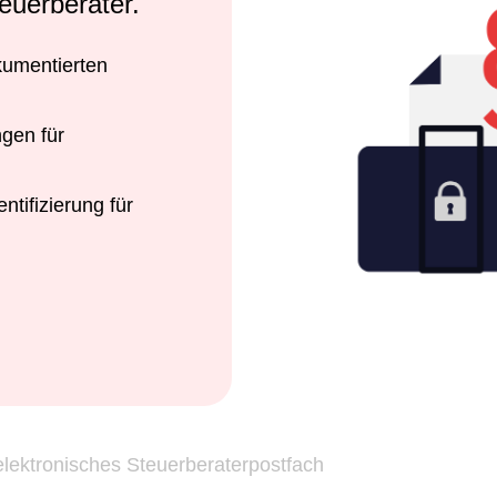
teuerberater.
kumentierten
ngen für
tifizierung für
lektronisches Steuerberaterpostfach