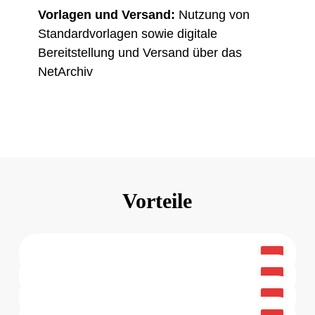
Vorlagen und Versand:
Nutzung von
Standardvorlagen sowie digitale
Bereitstellung und Versand über das
NetArchiv
Vorteile
Reduziert manuellen Aufwand durch
automatische Übernahme fertiger
Verringert Fehler durch standardisierte
Automatisierte Abläufe
Leistungen und Gebühren.
Positionen, Vorlagen und automatische
Verbessert den Cashflow durch