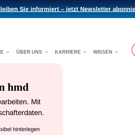
leiben Sie informiert – jetzt Newsletter abonni
CE
ÜBER UNS
KARRIERE
WISSEN
in hmd
earbeiten. Mit
lschafterdaten.
xibel hinterlegen