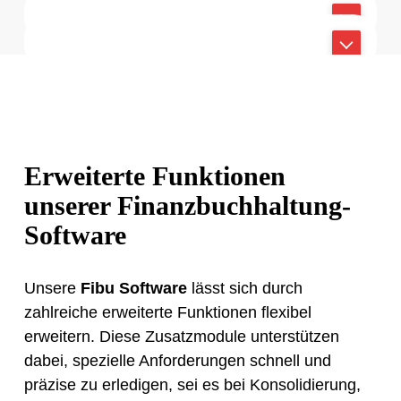
Transparenz
Buchung.
verwalten
erstellt und über ELSTER übermittelt –
Relevante Kennzahlen und Daten können
Belegdaten ohne Medienbrüche übertragen
Automatische
ohne manuellen Aufwand.
jederzeit schnell und übersichtlich
Offene Posten und Mahnläufe immer im
Jede Buchung jederzeit nachvollziehen
Steuermeldungen
Echtzeit-Auswertungen
abgerufen werden.
Blick – für bessere Liquidität und
Forderungsmanagement
pünktliche Zahlungen.
Meldepflichten sicher und fristgerecht erfüllen
Aktuelle Zahlen auf Knopfdruck
Offene Posten aktiv steuern und Liquidität
sichern
Erweiterte Funktionen
unserer Finanzbuchhaltung-
Software
Unsere
Fibu Software
lässt sich durch
zahlreiche erweiterte Funktionen flexibel
erweitern. Diese Zusatzmodule unterstützen
dabei, spezielle Anforderungen schnell und
präzise zu erledigen, sei es bei Konsolidierung,