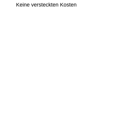
Keine versteckten Kosten
Warum Kanzleien den Service
nutzen
Zeitersparnis:
Kein Einarbeiten, keine
Schulung nötig
Professionalität:
hmd tritt als Servicepartner
im Namen der Kanzlei auf
Wachstum:
Mehr aktive Mandanten = mehr
Modulnutzung