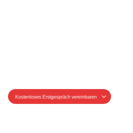
Mandanten auf die hmd.online Lösungen zu
bringen:
strukturiert
professionell
effizient
Der Mandant erlebt
hmd & Kanzlei als
modernes Team
– Ihre Kanzlei bleibt der
zentrale Ansprechpartner.
Kostenloses Erstgespräch vereinbaren