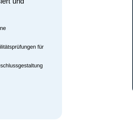
siert und
hne
litätsprüfungen für
Abschlussgestaltung