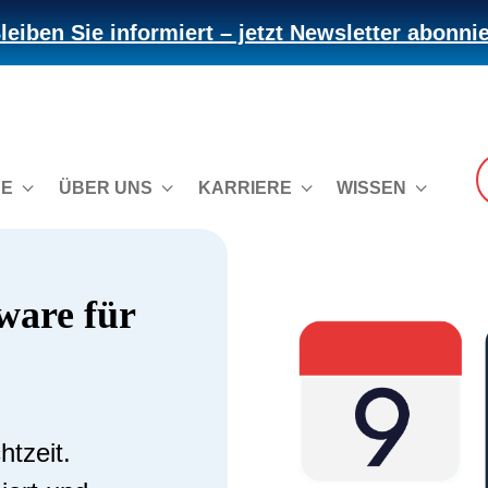
leiben Sie informiert – jetzt Newsletter abonni
CE
ÜBER UNS
KARRIERE
WISSEN
ware für
htzeit.