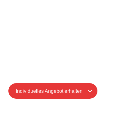
Unternehmensgröße
Anzahl der User
benötigte Funktionen und Schnittstellen
Grad der Automatisierung
Immer inklusive:
alle Updates
persönliche Betreuung
kostenfreie Hotline-Nutzung
Individuelles Angebot erhalten