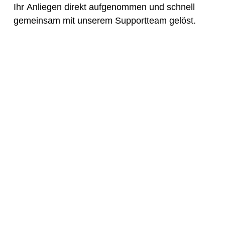
Ihr Anliegen direkt aufgenommen und schnell
gemeinsam mit unserem Supportteam gelöst.
"Schnell gelöst, persönlich betreut
– das ist unser Anspruch"