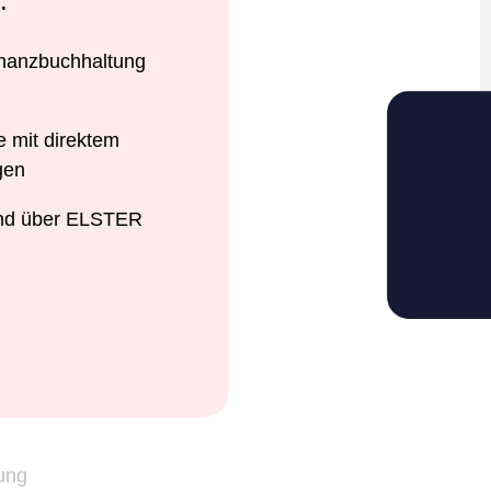
.
nanzbuchhaltung
e mit direktem
gen
and über ELSTER
ung