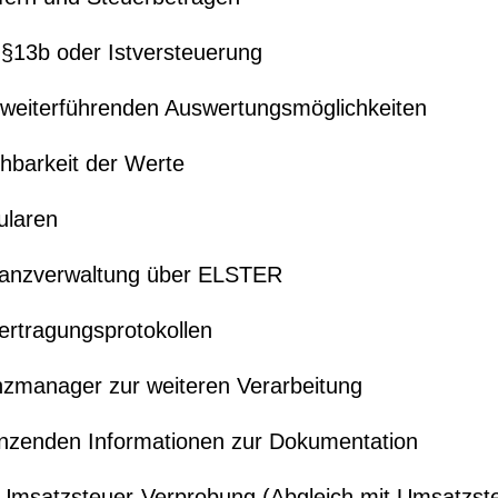
 §13b oder Istversteuerung
t weiterführenden Auswertungsmöglichkeiten
hbarkeit der Werte
ularen
Finanzverwaltung über ELSTER
ertragungsprotokollen
anzmanager zur weiteren Verarbeitung
änzenden Informationen zur Dokumentation
 Umsatzsteuer-Verprobung (Abgleich mit Umsatzst