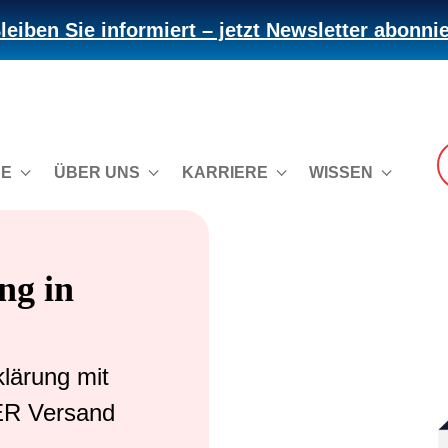
leiben Sie informiert – jetzt Newsletter abonni
CE
ÜBER UNS
KARRIERE
WISSEN
ng in
lärung mit
TER Versand