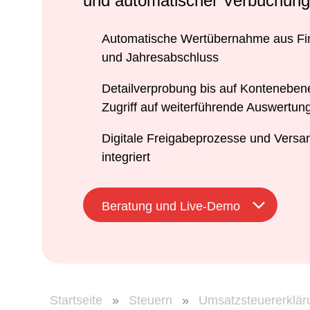
und automatischer Verbuchung
Automatische Wertübernahme aus Fi
und Jahresabschluss
Detailverprobung bis auf Konteneben
Zugriff auf weiterführende Auswertun
Digitale Freigabeprozesse und Vers
integriert
Beratung und Live-Demo
Startseite
»
Steuern
»
Umsatzsteuererklär