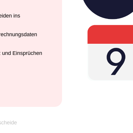
iden ins
erechnungsdaten
z und Einsprüchen
scheide