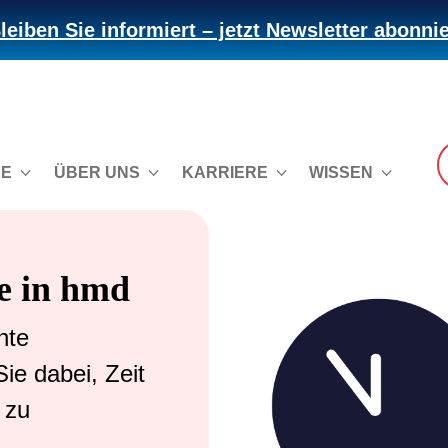
leiben Sie informiert – jetzt Newsletter abonni
CE
ÜBER UNS
KARRIERE
WISSEN
e in hmd
nte
ie dabei, Zeit
 zu