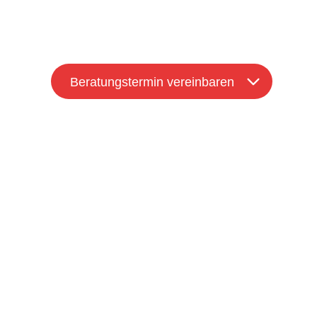
* Angegebene Preise pro Monat zzgl. gesetzl. USt und nutz
** Lohn & Gehalt für die ersten 3 Monate kostenfrei. Ansc
Anzahl der abgerechneten Arbeitnehmer.
Beratungstermin vereinbaren