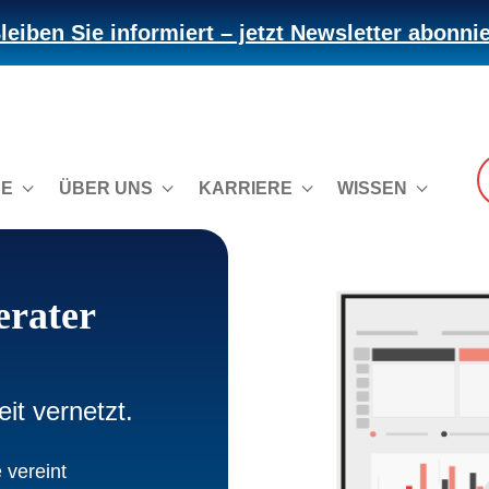
leiben Sie informiert – jetzt Newsletter abonni
CE
ÜBER UNS
KARRIERE
WISSEN
erater
eit vernetzt.
 vereint