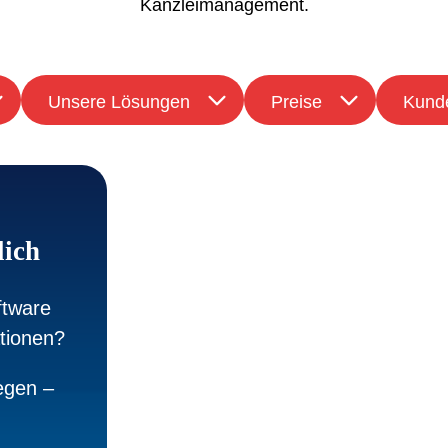
Kanzleimanagement.
Unsere Lösungen
Preise
Kunde
lich
ftware
ationen?
egen –