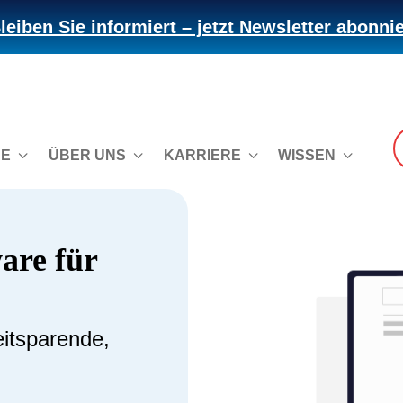
leiben Sie informiert – jetzt Newsletter abonni
CE
ÜBER UNS
KARRIERE
WISSEN
are für
eitsparende,