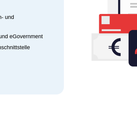
n- und
n und eGovernment
schnittstelle