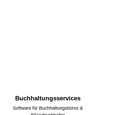
eingebunden.
ig
Integration
Buchhaltungsservices
Software für Buchhaltungsbüros &
Bilanzbuchhalter