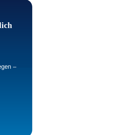
lich
egen –