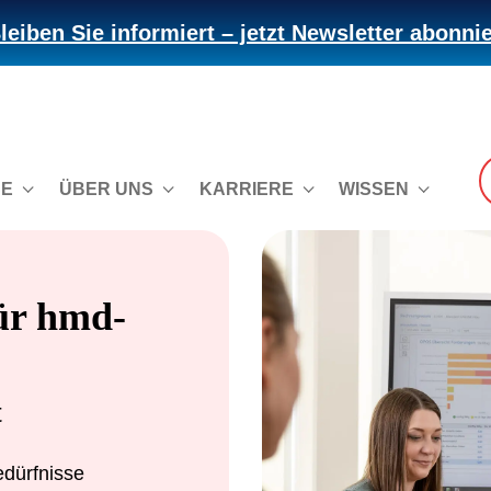
leiben Sie informiert – jetzt Newsletter abonni
CE
ÜBER UNS
KARRIERE
WISSEN
ür hmd-
t
edürfnisse