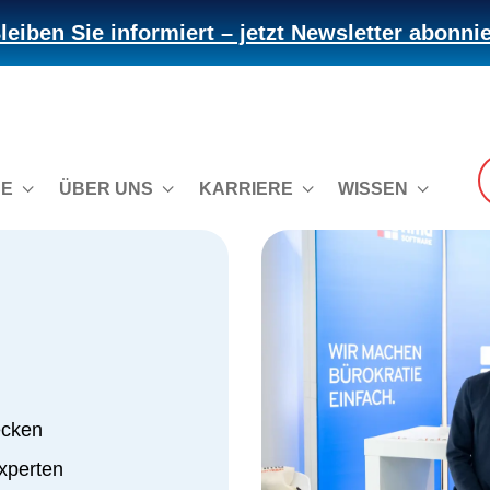
leiben Sie informiert – jetzt Newsletter abonni
CE
ÜBER UNS
KARRIERE
WISSEN
ecken
xperten