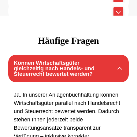
BI Support
Bewertungen laufen selbstständig im
Wirtschaftsgüter ohne Papier
strategische Entscheidungen.
Direkte Ansprechpartner unterstützen Sie
Automatisierung
Hintergrund.
Wirtschaftsgüter, Bewertungen und
Überblick statt Datensuche
bei Fragen schnell und zuverlässig.
Persönlicher Support
Belege stehen jederzeit unmittelbar zur
Weniger manuelle Arbeit
Echtzeit
Verfügung.
Schnell und kompetent
Häufige Fragen
Keine Wartezeiten
Können Wirtschaftsgüter
gleichzeitig nach Handels- und
Steuerrecht bewertet werden?
Ja. In unserer Anlagenbuchhaltung können
Wirtschaftsgüter parallel nach Handelsrecht
und Steuerrecht bewertet werden. Dadurch
stehen Ihnen jederzeit beide
Bewertungsansätze transparent zur
Verfügung – inklusive korrekter