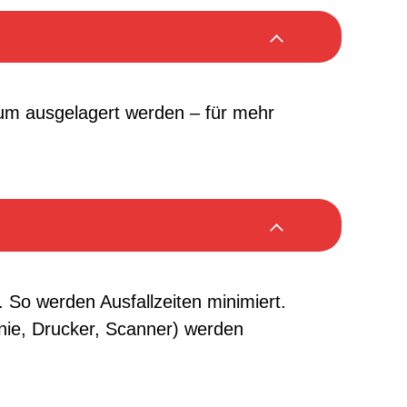
nachhaltige und
Arbeitsalltag
Ressourcen bewusst
zukunftsorientierte IT
einsetzen
Strategie.
um ausgelagert werden – für mehr
 So werden Ausfallzeiten minimiert.
nie, Drucker, Scanner) werden