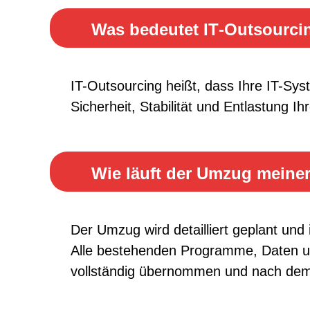
Zukunftssicher aufgestellt
Alle Protokolle im Zugriff
Zug
Was bedeutet IT‑Outsourci
IT-Outsourcing heißt, dass Ihre IT-S
Sicherheit, Stabilität und Entlastung I
Wie läuft der Umzug meine
Der Umzug wird detailliert geplant und
Alle bestehenden Programme, Daten un
vollständig übernommen und nach dem G