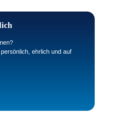
lich
nnen?
persönlich, ehrlich und auf
G