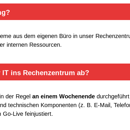
Sicherheit.
riff jederzeit möglich
ng?
ysteme aus dem eigenen Büro in unser Rechenzentr
hrer internen Ressourcen.
r IT ins Rechenzentrum ab?
 in der Regel
an einem Wochenende
durchgeführt.
d technischen Komponenten (z. B. E-Mail, Telefo
o-Live feinjustiert.