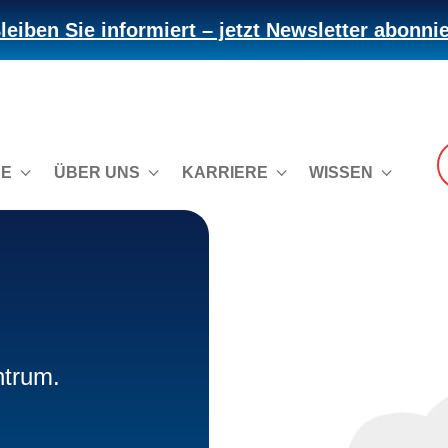
leiben Sie informiert – jetzt Newsletter abonni
CE
ÜBER UNS
KARRIERE
WISSEN
ntrum.